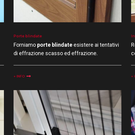
Porte blindate
In
Forniamo
porte blindate
esistere ai tentativi
R
di effrazione scasso ed effrazione.
c
+ INFO
+ 