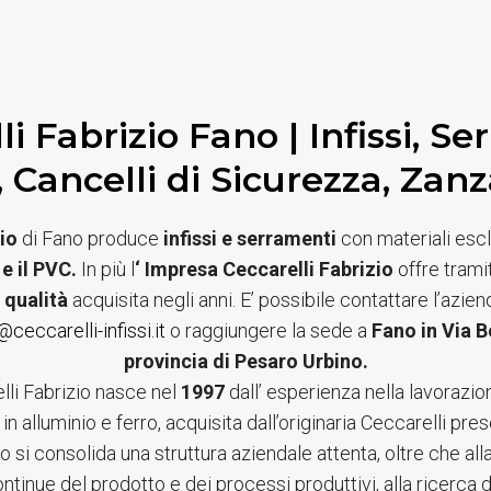
li Fabrizio Fano | Infissi, Se
, Cancelli di Sicurezza, Zanz
io
di Fano produce
infissi e serramenti
con materiali escl
 e il PVC.
In più l
‘ Impresa Ceccarelli Fabrizio
offre trami
e qualità
acquisita negli anni. E’ possibile contattare l’azie
@ceccarelli-infissi.it
o raggiungere la sede a
Fano in Via B
provincia di Pesaro Urbino.
li Fabrizio nasce nel
1997
dall’ esperienza nella lavorazio
 in alluminio e ferro, acquisita dall’originaria Ceccarelli pre
o si consolida una struttura aziendale attenta, oltre che al
ontinue del prodotto e dei processi produttivi, alla ricerca de