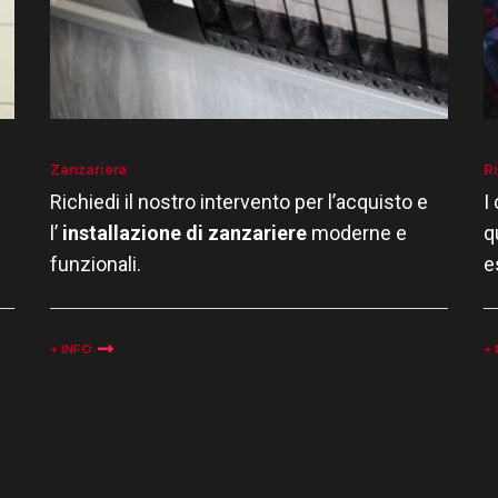
Zanzariera
R
Richiedi il nostro intervento per l’acquisto e
I
l’
installazione di zanzariere
moderne e
q
funzionali.
e
+ INFO
+ 