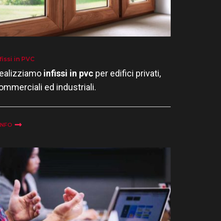
fissi in PVC
ealizziamo
infissi in pvc
per edifici privati,
ommerciali ed industriali.
INFO